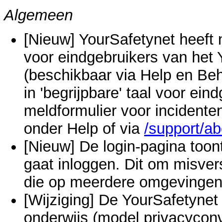
Algemeen
[Nieuw] YourSafetynet heeft 
voor eindgebruikers van het 
(beschikbaar via Help en Beh
in 'begrijpbare' taal voor ei
meldformulier voor incidenten
onder Help of via
/support/ab
[Nieuw] De login-pagina toon
gaat inloggen. Dit om misv
die op meerdere omgevingen
[Wijziging] De YourSafetyne
onderwijs (model privacycon