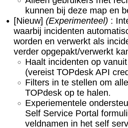
Alleen gebruikers met rech
kunnen bij deze map en be
[Nieuw]
(Experimenteel)
: In
waarbij incidenten automati
worden en verwerkt als incide
verder opgepakt/verwerkt ka
Haalt incidenten op vanu
(vereist TOPdesk API cred
Filters in te stellen om al
TOPdesk op te halen.
Experiementele ondersteu
Self Service Portal formul
veldnamen in het self ser