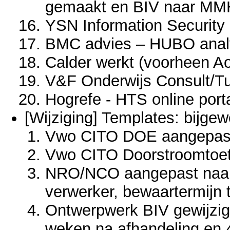
gemaakt en BIV naar MMH
YSN Information Securit
BMC advies – HUBO anal
Calder werkt (voorheen A
V&F Onderwijs Consult/Tuu
Hogrefe - HTS online port
[Wijziging] Templates: bijge
Vwo CITO DOE aangepast
Vwo CITO Doorstroomtoet
NRO/NCO aangepast naar 
verwerker, bewaartermijn 
Ontwerpwerk BIV gewijzig
weken na afhandeling en 